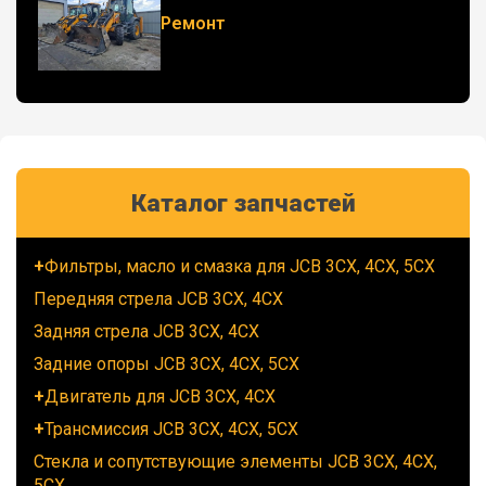
Ремонт
Каталог запчастей
Фильтры, масло и смазка для JCB 3CX, 4CX, 5CX
Передняя стрела JCB 3CX, 4CX
Задняя стрела JCB 3CX, 4CX
Задние опоры JCB 3CX, 4CX, 5CX
Двигатель для JCB 3CX, 4CX
Трансмиссия JCB 3CX, 4CX, 5CX
Стекла и сопутствующие элементы JCB 3CX, 4CX,
5CX