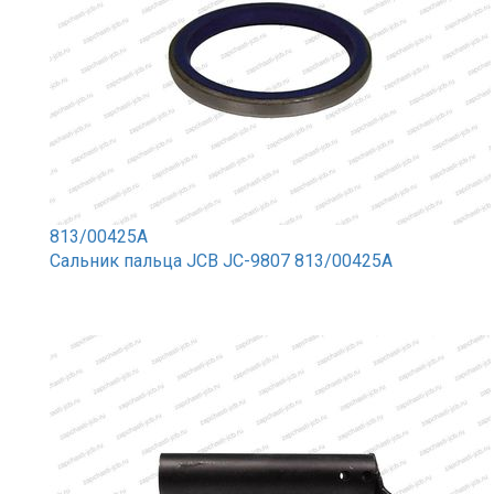
813/00425A
Сальник пальца JCB JC-9807 813/00425A