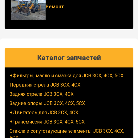
Ремонт
Каталог запчастей
Фильтры, масло и смазка для JCB 3CX, 4CX, 5CX
Передняя стрела JCB 3CX, 4CX
Задняя стрела JCB 3CX, 4CX
Задние опоры JCB 3CX, 4CX, 5CX
Двигатель для JCB 3CX, 4CX
Трансмиссия JCB 3CX, 4CX, 5CX
Стекла и сопутствующие элементы JCB 3CX, 4CX,
5CX