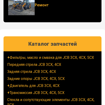
Ремонт
Каталог запчастей
Фильтры, масло и смазка для JCB 3CX, 4CX, 5CX
Передняя стрела JCB 3CX, 4CX
Задняя стрела JCB 3CX, 4CX
Задние опоры JCB 3CX, 4CX, 5CX
Двигатель для JCB 3CX, 4CX
Трансмиссия JCB 3CX, 4CX, 5CX
Стекла и сопутствующие элементы JCB 3CX, 4CX,
5CX