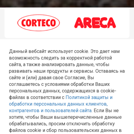
Данный вебсайт использует cookie. Это дает нам
возможность следить за корректной работой
сайта, а также анализировать данные, чтобы
развивать наши продукты и сервисы. Оставаясь на
сайте и (или) давая свое Согласие, Вы
соглашаетесь с условиями обработки Ваших
ГЛАВНАЯ
РЕМОНТ JCB
ШЛАНГИ РВД
СТЕКЛА JCB
персональных данных, содержащихся в cookie-
КАТАЛОГ
КОНТАКТЫ
файлах в соответствии с
Политикой защиты и
Политика Общества с ограниченной ответственностью
обработки персональных данных клиентов,
«Эльторг» в отношении обработки персональных
контрагентов и пользователей сайта
. Если Вы не
данных
хотите, чтобы Ваши вышеперечисленные данные
Согласие на обработку персональных данных
обрабатывались, просим отключить обработку
Политика обработки и защиты персональных данных в
файлов cookie и сбор пользовательских данных в