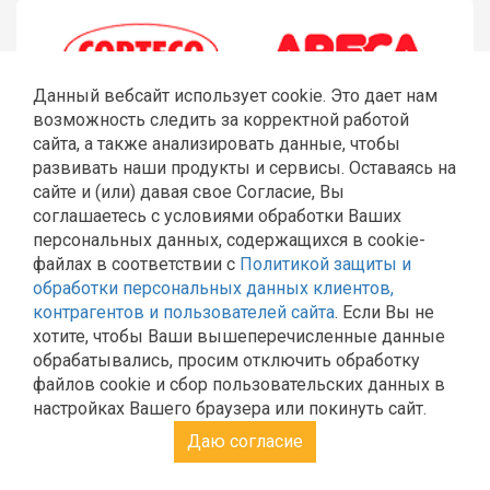
Данный вебсайт использует cookie. Это дает нам
возможность следить за корректной работой
сайта, а также анализировать данные, чтобы
развивать наши продукты и сервисы. Оставаясь на
сайте и (или) давая свое Согласие, Вы
соглашаетесь с условиями обработки Ваших
персональных данных, содержащихся в cookie-
файлах в соответствии с
Политикой защиты и
обработки персональных данных клиентов,
ГЛАВНАЯ
РЕМОНТ JCB
ШЛАНГИ РВД
СТЕКЛА JCB
контрагентов и пользователей сайта
. Если Вы не
КАТАЛОГ
КОНТАКТЫ
хотите, чтобы Ваши вышеперечисленные данные
Политика Общества с ограниченной ответственностью
обрабатывались, просим отключить обработку
«Эльторг» в отношении обработки персональных
файлов cookie и сбор пользовательских данных в
данных
настройках Вашего браузера или покинуть сайт.
Согласие на обработку персональных данных
Политика обработки и защиты персональных данных в
Даю согласие
ООО «Эльторг»
Компания ООО "Эльторг" не является официальным