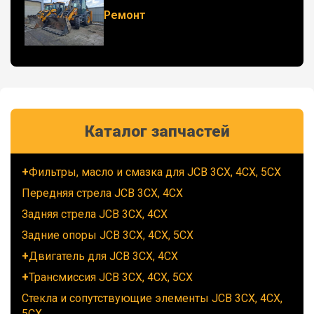
Ремонт
Каталог запчастей
Фильтры, масло и смазка для JCB 3CX, 4CX, 5CX
Передняя стрела JCB 3CX, 4CX
Задняя стрела JCB 3CX, 4CX
Задние опоры JCB 3CX, 4CX, 5CX
Двигатель для JCB 3CX, 4CX
Трансмиссия JCB 3CX, 4CX, 5CX
Стекла и сопутствующие элементы JCB 3CX, 4CX,
5CX