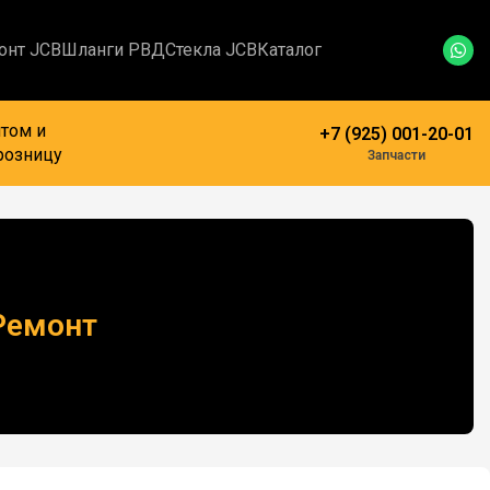
онт JCB
Шланги РВД
Стекла JCB
Каталог
том и
+7 (925) 001-20-01
розницу
Запчасти
Ремонт