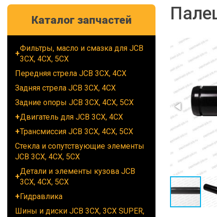
Палец
Каталог запчастей
Фильтры, масло и смазка для JCB
3CX, 4CX, 5CX
Передняя стрела JCB 3CX, 4CX
Задняя стрела JCB 3CX, 4CX
Задние опоры JCB 3CX, 4CX, 5CX
Двигатель для JCB 3CX, 4CX
Трансмиссия JCB 3CX, 4CX, 5CX
Стекла и сопутствующие элементы
JCB 3CX, 4CX, 5CX
Детали и элементы кузова JCB
3CX, 4CX, 5CX
Гидравлика
Шины и диски JCB 3CX, 3CX SUPER,