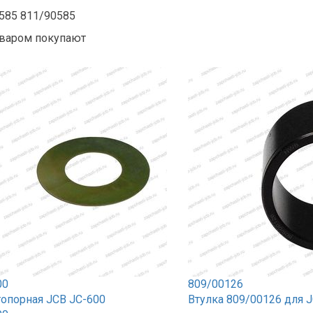
585 811/90585
варом покупают
00
809/00126
топорная JCB JC-600
Втулка 809/00126 для 