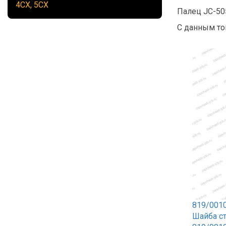
4CX, 5CX
Палец JC-50
С данным то
819/001
Шайба с