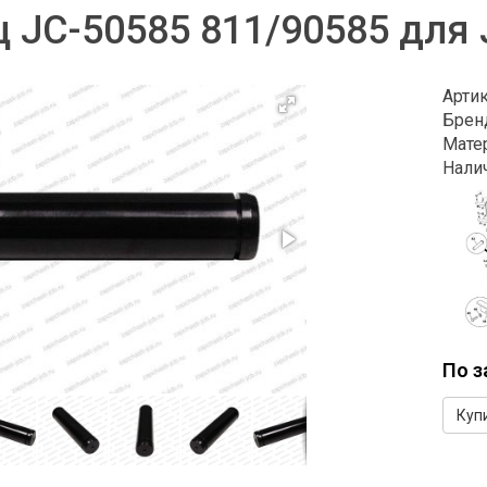
 JC-50585 811/90585 для
Арти
Брен
Мате
Нали
По з
Куп