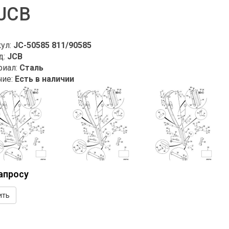
 JCB
кул:
JC-50585 811/90585
д:
JCB
риал:
Сталь
чие:
Есть в наличии
апросу
ить