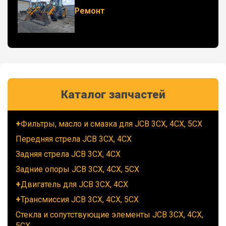
Ремонт
Каталог запчастей
Фильтры, масло и смазка для JCB 3CX, 4CX, 5CX
Передняя стрела JCB 3CX, 4CX
Задняя стрела JCB 3CX, 4CX
Задние опоры JCB 3CX, 4CX, 5CX
Двигатель для JCB 3CX, 4CX
Трансмиссия JCB 3CX, 4CX, 5CX
Стекла и сопутствующие элементы JCB 3CX, 4CX,
5CX