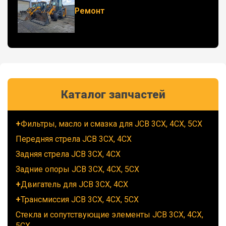
Ремонт
Каталог запчастей
Фильтры, масло и смазка для JCB 3CX, 4CX, 5CX
Передняя стрела JCB 3CX, 4CX
Задняя стрела JCB 3CX, 4CX
Задние опоры JCB 3CX, 4CX, 5CX
Двигатель для JCB 3CX, 4CX
Трансмиссия JCB 3CX, 4CX, 5CX
Стекла и сопутствующие элементы JCB 3CX, 4CX,
5CX