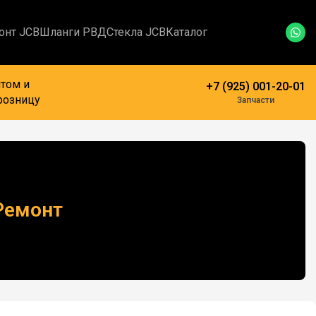
онт JCB
Шланги РВД
Стекла JCB
Каталог
том и
+7 (925) 001-20-01
розницу
Запчасти
Ремонт