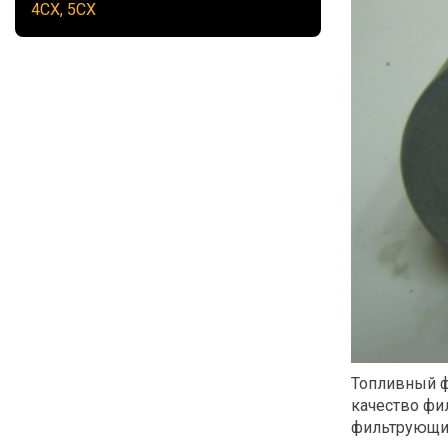
4CX, 5CX
Топливный ф
качество фи
фильтрующие