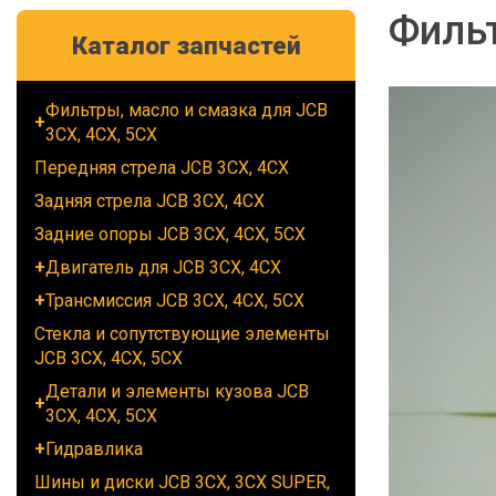
Фильт
Каталог запчастей
Фильтры, масло и смазка для JCB
3CX, 4CX, 5CX
Передняя стрела JCB 3CX, 4CX
Задняя стрела JCB 3CX, 4CX
Задние опоры JCB 3CX, 4CX, 5CX
Двигатель для JCB 3CX, 4CX
Трансмиссия JCB 3CX, 4CX, 5CX
Стекла и сопутствующие элементы
JCB 3CX, 4CX, 5CX
Детали и элементы кузова JCB
3CX, 4CX, 5CX
Гидравлика
Шины и диски JCB 3CX, 3CX SUPER,