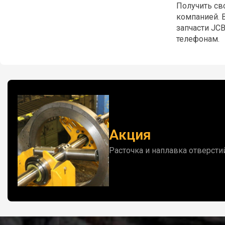
Получить св
компанией. 
запчасти JC
телефонам.
Акция
Расточка и наплавка отверсти