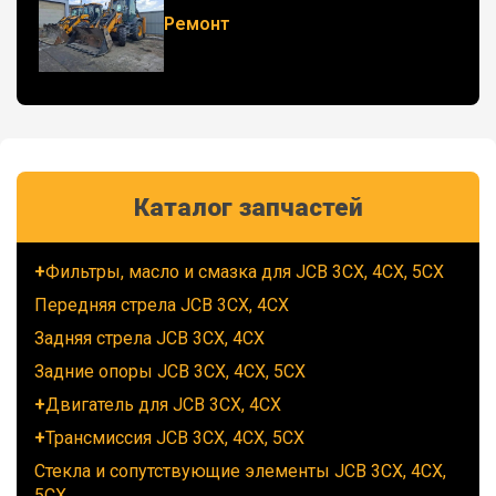
Ремонт
Каталог запчастей
Фильтры, масло и смазка для JCB 3CX, 4CX, 5CX
Передняя стрела JCB 3CX, 4CX
Задняя стрела JCB 3CX, 4CX
Задние опоры JCB 3CX, 4CX, 5CX
Двигатель для JCB 3CX, 4CX
Трансмиссия JCB 3CX, 4CX, 5CX
Стекла и сопутствующие элементы JCB 3CX, 4CX,
5CX