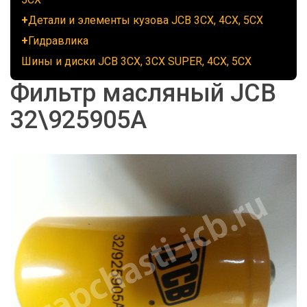
Детали и элементы кузова JCB 3CX, 4CX, 5CX
Гидравлика
Шины и диски JCB 3CX, 3CX SUPER, 4CX, 5CX
Фильтр масляный JCB
32\925905А