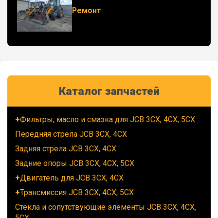
Ремонт
Каталог запчастей
Фильтры, масло и смазка для JCB 3CX, 4CX, 5CX
Передняя стрела JCB 3CX, 4CX
Задняя стрела JCB 3CX, 4CX
Задние опоры JCB 3CX, 4CX, 5CX
Двигатель для JCB 3CX, 4CX
Трансмиссия JCB 3CX, 4CX, 5CX
Стекла и сопутствующие элементы JCB 3CX, 4CX,
5CX