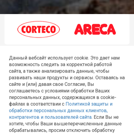
Данный вебсайт использует cookie. Это дает нам
возможность следить за корректной работой
сайта, а также анализировать данные, чтобы
развивать наши продукты и сервисы. Оставаясь на
сайте и (или) давая свое Согласие, Вы
соглашаетесь с условиями обработки Ваших
ГЛАВНАЯ
РЕМОНТ JCB
ШЛАНГИ РВД
СТЕКЛА JCB
персональных данных, содержащихся в cookie-
КАТАЛОГ
КОНТАКТЫ
файлах в соответствии с
Политикой защиты и
Политика Общества с ограниченной ответственностью
обработки персональных данных клиентов,
«Эльторг» в отношении обработки персональных
контрагентов и пользователей сайта
. Если Вы не
данных
хотите, чтобы Ваши вышеперечисленные данные
Согласие на обработку персональных данных
обрабатывались, просим отключить обработку