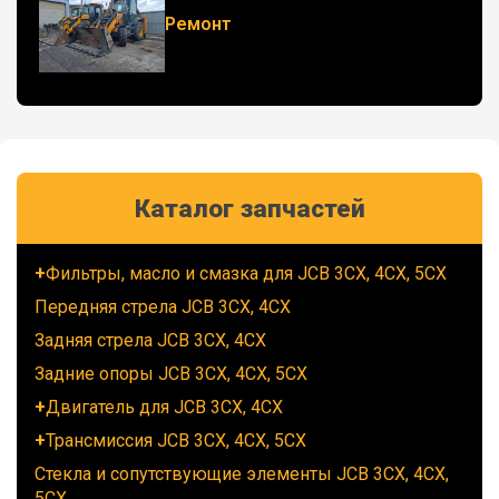
Ремонт
Каталог запчастей
Фильтры, масло и смазка для JCB 3CX, 4CX, 5CX
Передняя стрела JCB 3CX, 4CX
Задняя стрела JCB 3CX, 4CX
Задние опоры JCB 3CX, 4CX, 5CX
Двигатель для JCB 3CX, 4CX
Трансмиссия JCB 3CX, 4CX, 5CX
Стекла и сопутствующие элементы JCB 3CX, 4CX,
5CX