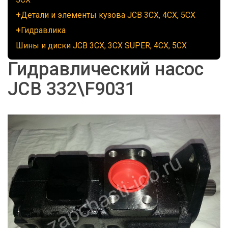
Детали и элементы кузова JCB 3CX, 4CX, 5CX
Гидравлика
Шины и диски JCB 3CX, 3CX SUPER, 4CX, 5CX
Гидравлический насос
JCB 332\F9031