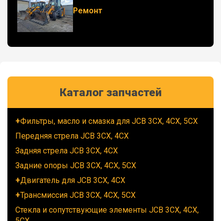
Ремонт
Каталог запчастей
Фильтры, масло и смазка для JCB 3CX, 4CX, 5CX
Передняя стрела JCB 3CX, 4CX
Задняя стрела JCB 3CX, 4CX
Задние опоры JCB 3CX, 4CX, 5CX
Двигатель для JCB 3CX, 4CX
Трансмиссия JCB 3CX, 4CX, 5CX
Стекла и сопутствующие элементы JCB 3CX, 4CX,
5CX