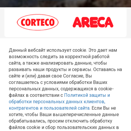
Данный вебсайт использует cookie. Это дает нам
возможность следить за корректной работой
сайта, а также анализировать данные, чтобы
развивать наши продукты и сервисы. Оставаясь на
сайте и (или) давая свое Согласие, Вы
соглашаетесь с условиями обработки Ваших
ГЛАВНАЯ
РЕМОНТ JCB
ШЛАНГИ РВД
СТЕКЛА JCB
персональных данных, содержащихся в cookie-
КАТАЛОГ
КОНТАКТЫ
файлах в соответствии с
Политикой защиты и
Политика Общества с ограниченной ответственностью
обработки персональных данных клиентов,
«Эльторг» в отношении обработки персональных
контрагентов и пользователей сайта
. Если Вы не
данных
хотите, чтобы Ваши вышеперечисленные данные
Согласие на обработку персональных данных
обрабатывались, просим отключить обработку
Политика обработки и защиты персональных данных в
файлов cookie и сбор пользовательских данных в