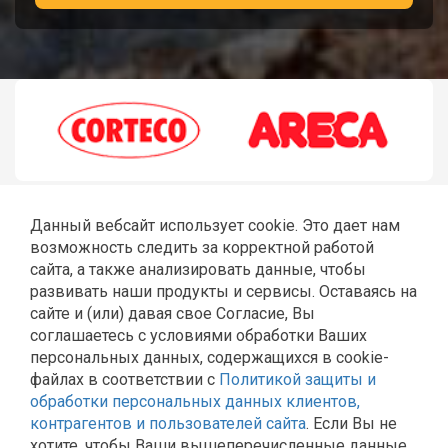
Данный вебсайт использует cookie. Это дает нам
возможность следить за корректной работой
сайта, а также анализировать данные, чтобы
развивать наши продукты и сервисы. Оставаясь на
сайте и (или) давая свое Согласие, Вы
соглашаетесь с условиями обработки Ваших
ГЛАВНАЯ
РЕМОНТ JCB
ШЛАНГИ РВД
СТЕКЛА JCB
персональных данных, содержащихся в cookie-
КАТАЛОГ
КОНТАКТЫ
файлах в соответствии с
Политикой защиты и
Политика Общества с ограниченной ответственностью
обработки персональных данных клиентов,
«Эльторг» в отношении обработки персональных
контрагентов и пользователей сайта
. Если Вы не
данных
хотите, чтобы Ваши вышеперечисленные данные