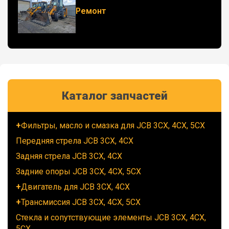
Ремонт
Каталог запчастей
Фильтры, масло и смазка для JCB 3CX, 4CX, 5CX
Передняя стрела JCB 3CX, 4CX
Задняя стрела JCB 3CX, 4CX
Задние опоры JCB 3CX, 4CX, 5CX
Двигатель для JCB 3CX, 4CX
Трансмиссия JCB 3CX, 4CX, 5CX
Стекла и сопутствующие элементы JCB 3CX, 4CX,
5CX