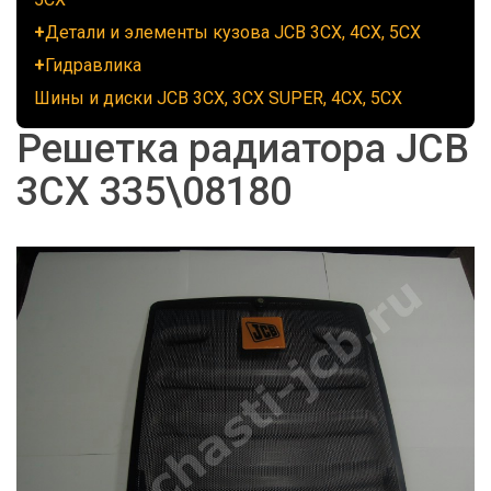
Детали и элементы кузова JCB 3CX, 4CX, 5CX
Гидравлика
Шины и диски JCB 3CX, 3CX SUPER, 4CX, 5CX
Решетка радиатора JCB
3СХ 335\08180