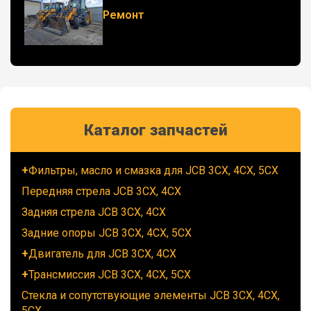
Ремонт
Каталог запчастей
Фильтры, масло и смазка для JCB 3CX, 4CX, 5CX
Передняя стрела JCB 3CX, 4CX
Задняя стрела JCB 3CX, 4CX
Задние опоры JCB 3CX, 4CX, 5CX
Двигатель для JCB 3CX, 4CX
Трансмиссия JCB 3CX, 4CX, 5CX
Стекла и сопутствующие элементы JCB 3CX, 4CX,
5CX