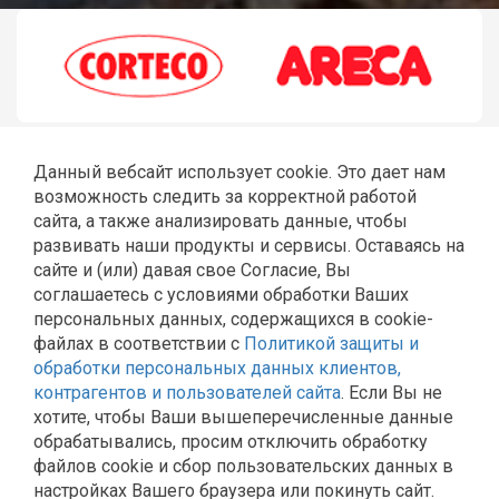
Данный вебсайт использует cookie. Это дает нам
возможность следить за корректной работой
сайта, а также анализировать данные, чтобы
развивать наши продукты и сервисы. Оставаясь на
сайте и (или) давая свое Согласие, Вы
соглашаетесь с условиями обработки Ваших
ГЛАВНАЯ
РЕМОНТ JCB
ШЛАНГИ РВД
СТЕКЛА JCB
персональных данных, содержащихся в cookie-
КАТАЛОГ
КОНТАКТЫ
файлах в соответствии с
Политикой защиты и
Политика Общества с ограниченной ответственностью
обработки персональных данных клиентов,
«Эльторг» в отношении обработки персональных
контрагентов и пользователей сайта
. Если Вы не
данных
хотите, чтобы Ваши вышеперечисленные данные
Согласие на обработку персональных данных
обрабатывались, просим отключить обработку
Политика обработки и защиты персональных данных в
файлов cookie и сбор пользовательских данных в
ООО «Эльторг»
настройках Вашего браузера или покинуть сайт.