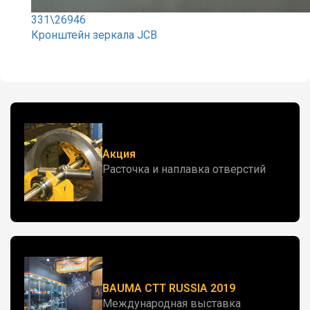
331\26946
Кронштейн зеркала JCB
Акция
Расточка и наплавка отверстий
BAUMA CTT RUSSIA 2019
Международная выставка