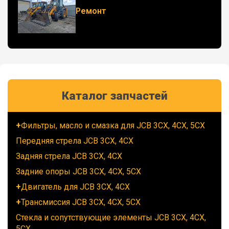
Ремонт
Каталог запчастей
Фильтры, масло и смазка для JCB 3CX, 4CX, 5CX
Передняя стрела JCB 3CX, 4CX
Задняя стрела JCB 3CX, 4CX
Задние опоры JCB 3CX, 4CX, 5CX
Двигатель для JCB 3CX, 4CX
Трансмиссия JCB 3CX, 4CX, 5CX
Стекла и сопутствующие элементы JCB 3CX, 4CX,
5CX