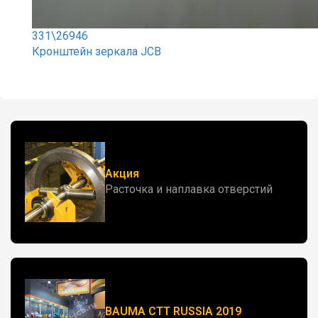
331\26946
Кронштейн зеркала JCB
Акция
Расточка и наплавка отверстий
BAUMA CTT RUSSIA 2019