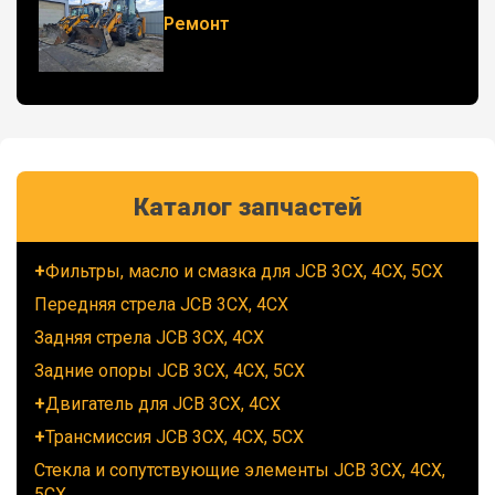
Ремонт
Каталог запчастей
Фильтры, масло и смазка для JCB 3CX, 4CX, 5CX
Передняя стрела JCB 3CX, 4CX
Задняя стрела JCB 3CX, 4CX
Задние опоры JCB 3CX, 4CX, 5CX
Двигатель для JCB 3CX, 4CX
Трансмиссия JCB 3CX, 4CX, 5CX
Стекла и сопутствующие элементы JCB 3CX, 4CX,
5CX