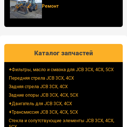
Ремонт
Каталог запчастей
Фильтры, масло и смазка для JCB 3CX, 4CX, 5CX
Передняя стрела JCB 3CX, 4CX
Задняя стрела JCB 3CX, 4CX
Задние опоры JCB 3CX, 4CX, 5CX
Двигатель для JCB 3CX, 4CX
Трансмиссия JCB 3CX, 4CX, 5CX
Стекла и сопутствующие элементы JCB 3CX, 4CX,
5CX