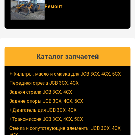
Ремонт
Каталог запчастей
Фильтры, масло и смазка для JCB 3CX, 4CX, 5CX
Передняя стрела JCB 3CX, 4CX
Задняя стрела JCB 3CX, 4CX
Задние опоры JCB 3CX, 4CX, 5CX
Двигатель для JCB 3CX, 4CX
Трансмиссия JCB 3CX, 4CX, 5CX
Стекла и сопутствующие элементы JCB 3CX, 4CX,
5CX