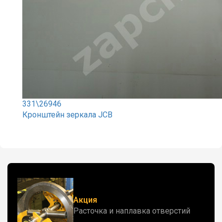
331\26946
Кронштейн зеркала JCB
Акция
Расточка и наплавка отверстий