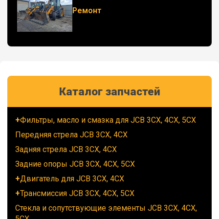
Ремонт
Каталог запчастей
Фильтры, масло и смазка для JCB 3CX, 4CX, 5CX
Передняя стрела JCB 3CX, 4CX
Задняя стрела JCB 3CX, 4CX
Задние опоры JCB 3CX, 4CX, 5CX
Двигатель для JCB 3CX, 4CX
Трансмиссия JCB 3CX, 4CX, 5CX
Стекла и сопутствующие элементы JCB 3CX, 4CX,
5CX