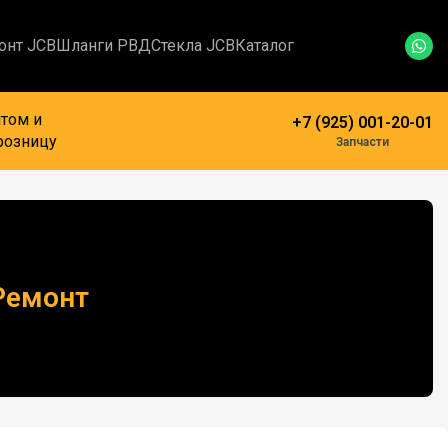
онт JCB
Шланги РВД
Стекла JCB
Каталог
том и
+7 (925) 001-20-01
розницу
Запчасти
Ремонт