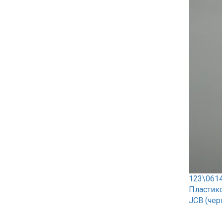
123\061
Пластик
JCB (черн