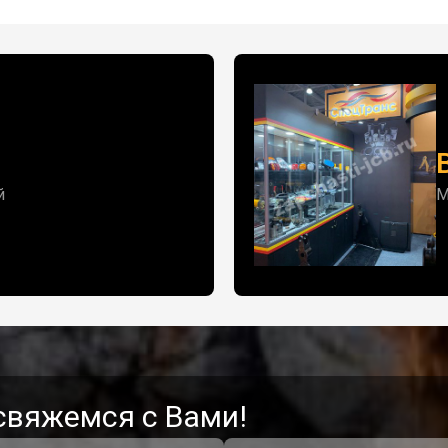
й
М
свяжемся с Вами!