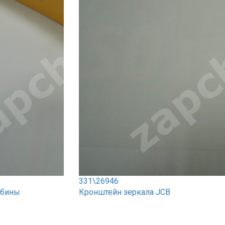
331\26946
абины
Кронштейн зеркала JCB