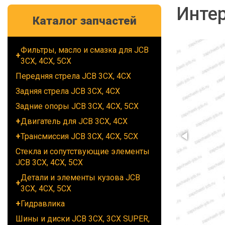
Интер
Каталог запчастей
Фильтры, масло и смазка для JCB
3CX, 4CX, 5CX
Передняя стрела JCB 3CX, 4CX
Задняя стрела JCB 3CX, 4CX
Задние опоры JCB 3CX, 4CX, 5CX
Двигатель для JCB 3CX, 4CX
Трансмиссия JCB 3CX, 4CX, 5CX
Стекла и сопутствующие элементы
JCB 3CX, 4CX, 5CX
Детали и элементы кузова JCB
3CX, 4CX, 5CX
Гидравлика
Шины и диски JCB 3CX, 3CX SUPER,