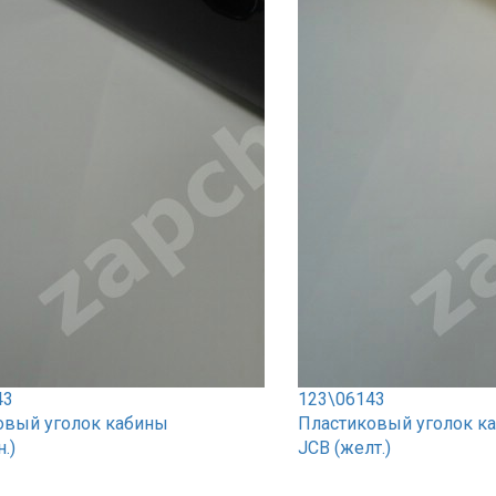
43
123\06143
овый уголок кабины
Пластиковый уголок к
.)
JCB (желт.)