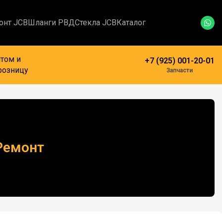
онт JCB
Шланги РВД
Стекла JCB
Каталог
том и
+7 (925) 001-20-01
розницу
Запчасти
Ремонт