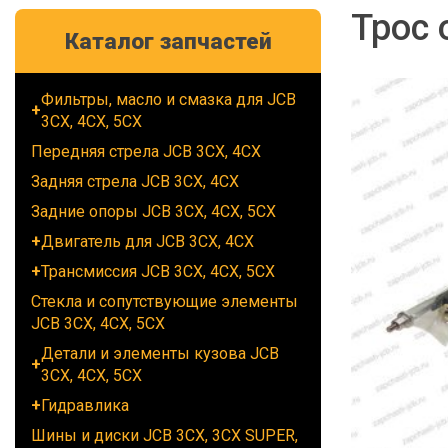
Трос 
Каталог запчастей
Фильтры, масло и смазка для JCB
3CX, 4CX, 5CX
Передняя стрела JCB 3CX, 4CX
Задняя стрела JCB 3CX, 4CX
Задние опоры JCB 3CX, 4CX, 5CX
Двигатель для JCB 3CX, 4CX
Трансмиссия JCB 3CX, 4CX, 5CX
Стекла и сопутствующие элементы
JCB 3CX, 4CX, 5CX
Детали и элементы кузова JCB
3CX, 4CX, 5CX
Гидравлика
Шины и диски JCB 3CX, 3CX SUPER,