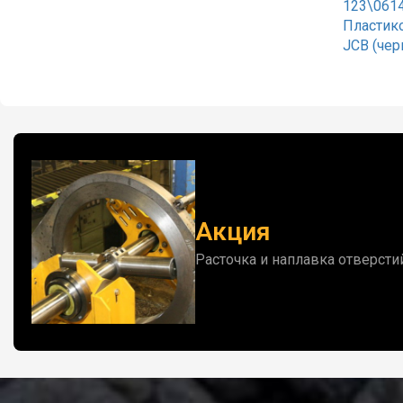
123\061
Пластик
JCB (черн
Акция
Расточка и наплавка отверсти