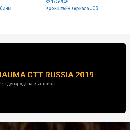
331\26946
абины
Кронштейн зеркала JCB
BAUMA CTT RUSSIA 2019
еждународная выставка