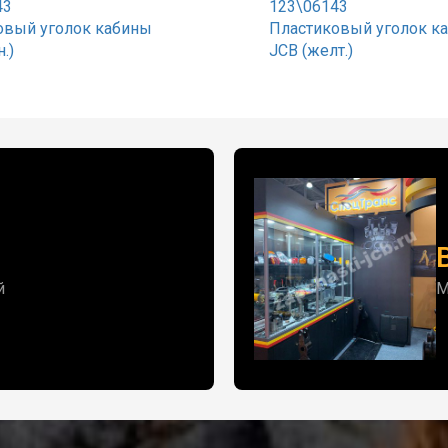
43
123\06143
овый уголок кабины
Пластиковый уголок к
.)
JCB (желт.)
й
М