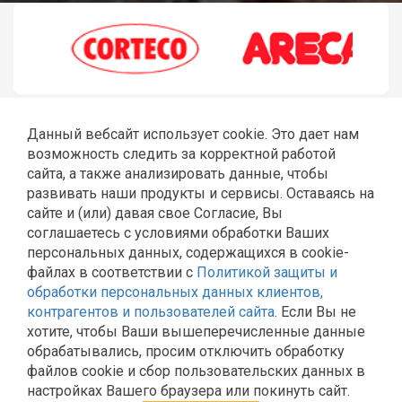
Данный вебсайт использует cookie. Это дает нам
возможность следить за корректной работой
сайта, а также анализировать данные, чтобы
развивать наши продукты и сервисы. Оставаясь на
сайте и (или) давая свое Согласие, Вы
соглашаетесь с условиями обработки Ваших
ГЛАВНАЯ
РЕМОНТ JCB
ШЛАНГИ РВД
СТЕКЛА JCB
персональных данных, содержащихся в cookie-
КАТАЛОГ
КОНТАКТЫ
файлах в соответствии с
Политикой защиты и
Политика Общества с ограниченной ответственностью
обработки персональных данных клиентов,
«Эльторг» в отношении обработки персональных
контрагентов и пользователей сайта
. Если Вы не
данных
хотите, чтобы Ваши вышеперечисленные данные
Согласие на обработку персональных данных
обрабатывались, просим отключить обработку
Политика обработки и защиты персональных данных в
файлов cookie и сбор пользовательских данных в
ООО «Эльторг»
настройках Вашего браузера или покинуть сайт.