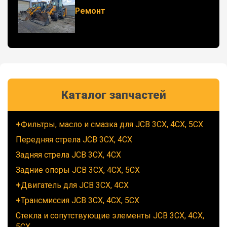
Ремонт
Каталог запчастей
Фильтры, масло и смазка для JCB 3CX, 4CX, 5CX
Передняя стрела JCB 3CX, 4CX
Задняя стрела JCB 3CX, 4CX
Задние опоры JCB 3CX, 4CX, 5CX
Двигатель для JCB 3CX, 4CX
Трансмиссия JCB 3CX, 4CX, 5CX
Стекла и сопутствующие элементы JCB 3CX, 4CX,
5CX